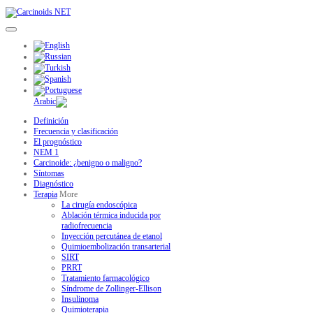
Definición
Frecuencia y clasificación
El prognóstico
NEM 1
Carcinoide: ¿benigno o maligno?
Síntomas
Diagnóstico
Terapia
More
La cirugía endoscópica
Ablación térmica inducida por
radiofrecuencia
Inyección percutánea de etanol
Quimioembolización transarterial
SIRT
PRRT
Tratamiento farmacológico
Síndrome de Zollinger-Ellison
Insulinoma
Quimioterapia