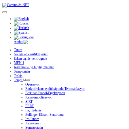
Tanım
Sıklığı ve klasifikasyonu
Erken teşhis ve Prognoz
MEN 1
Karsinoit - İyi huylu, malign?
Semptomlar
Teşhis
Terapi
More
Operasyon
Radyofrekans endüksiyonlu Termoablasyon
Perkütan Etanol-Enjeksiyonu
Kemoembolizasyon
SIRT
PRRT
İlaç Tedavisi
Zollinger-Ellison-Sendromu
Insülinom
Kemoterapi
Somatostatin