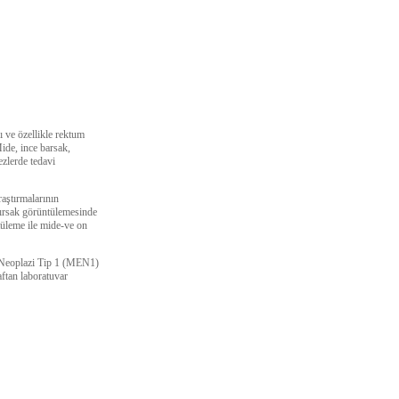
ı ve özellikle rektum
Mide, ince barsak,
ezlerde tedavi
aştırmalarının
ağırsak görüntülemesinde
tüleme ile mide-ve on
in Neoplazi Tip 1 (MEN1)
ftan laboratuvar