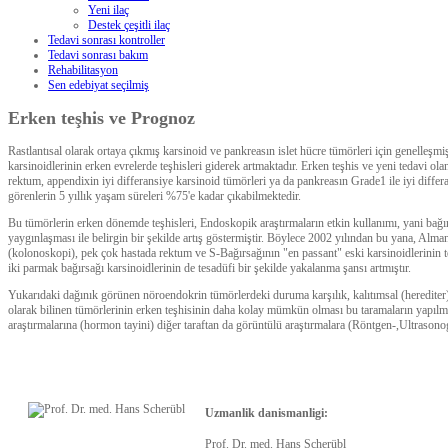
Yeni ilaç
Destek çeşitli ilaç
Tedavi sonrası kontroller
Tedavi sonrası bakım
Rehabilitasyon
Sen edebiyat seçilmiş
Erken teşhis ve Prognoz
Rastlantısal olarak ortaya çıkmış karsinoid ve pankreasın islet hücre tümörleri için genelleşm
karsinoidlerinin erken evrelerde teşhisleri giderek artmaktadır. Erken teşhis ve yeni tedavi ola
rektum, appendixin iyi differansiye karsinoid tümörleri ya da pankreasın Grade1 ile iyi diffe
görenlerin 5 yıllık yaşam süreleri %75'e kadar çıkabilmektedir.
Bu tümörlerin erken dönemde teşhisleri, Endoskopik araştırmaların etkin kullanımı, yani bağ
yaygınlaşması ile belirgin bir şekilde artış göstermiştir. Böylece 2002 yılından bu yana, Alm
(kolonoskopi), pek çok hastada rektum ve S-Bağırsağının "en passant" eski karsinoidlerinin te
iki parmak bağırsağı karsinoidlerinin de tesadüfi bir şekilde yakalanma şansı artmıştır.
Yukarıdaki dağınık görünen nöroendokrin tümörlerdeki duruma karşılık, kalıtımsal (herediter
olarak bilinen tümörlerinin erken teşhisinin daha kolay mümkün olması bu taramaların yapılma
araştırmalarına (hormon tayini) diğer taraftan da görüntülü araştırmalara (Röntgen-,Ultrason
Uzmanlik danismanligi:
Prof. Dr. med. Hans Scherübl