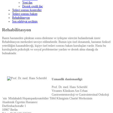
Yeni ilaç
Destek çeşitli ilaç
Tedavi sonrası kontroller
Tedavi sonrası bakım
Rehabilitasyon
Sen edebiyat seçilmiş
Rehabilitasyon
Bazen hastaneden çıktıktan sonra dinlenme ve iyileşme sürecini hızlandırmak üzere
Rehabilitasyon merkezleri tavsiye edilmektedir. Bunun için özel donanımlı, hastanın fiziksel
yeterliliğini kazanabileceği, kişiye özel tedavi sonrası bakım kuruluşları vardır. Hasta bu
kuruluşlarda psikolojik ve sosyal problemerine yardım ve destek alma olanağı da
bulmaktadır.
Uzmanlik danismanligi:
Prof. Dr. med. Hans Scherübl
Vivantes Klinikum Am Urban
Gastroententoroloji ve Gastrointestinal Onkoloji
´nin Müdahaleli Hepatopankreatobilier Tibbî Kliniginin Charité Merkezinin
Akademik Ögretim Hastanesi
Dieffenbachstraße 1
10967 Berlin