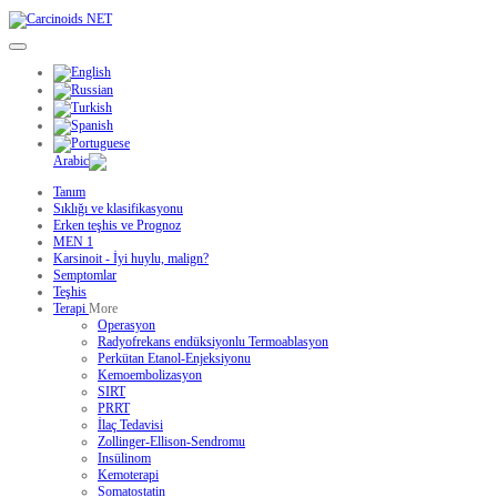
Tanım
Sıklığı ve klasifikasyonu
Erken teşhis ve Prognoz
MEN 1
Karsinoit - İyi huylu, malign?
Semptomlar
Teşhis
Terapi
More
Operasyon
Radyofrekans endüksiyonlu Termoablasyon
Perkütan Etanol-Enjeksiyonu
Kemoembolizasyon
SIRT
PRRT
İlaç Tedavisi
Zollinger-Ellison-Sendromu
Insülinom
Kemoterapi
Somatostatin