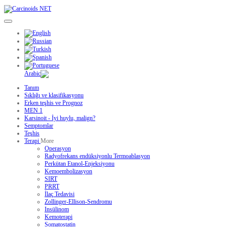
Tanım
Sıklığı ve klasifikasyonu
Erken teşhis ve Prognoz
MEN 1
Karsinoit - İyi huylu, malign?
Semptomlar
Teşhis
Terapi
More
Operasyon
Radyofrekans endüksiyonlu Termoablasyon
Perkütan Etanol-Enjeksiyonu
Kemoembolizasyon
SIRT
PRRT
İlaç Tedavisi
Zollinger-Ellison-Sendromu
Insülinom
Kemoterapi
Somatostatin