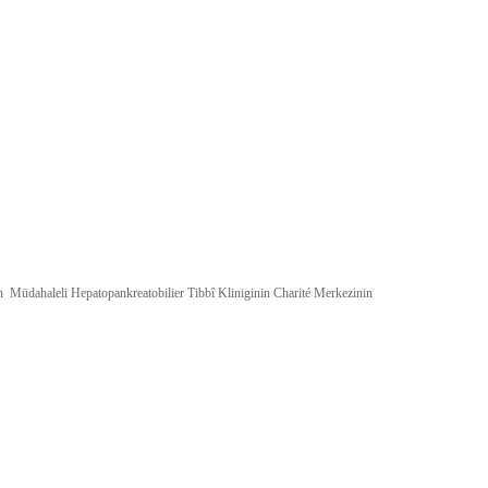
in Müdahaleli Hepatopankreatobilier Tibbî Kliniginin Charité Merkezinin