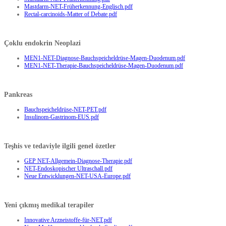
Mastdarm-NET-Früherkennung-Englisch.pdf
Rectal-carcinoids-Matter of Debate.pdf
Çoklu endokrin Neoplazi
MEN1-NET-Diagnose-Bauchspeicheldrüse-Magen-Duodenum.pdf
MEN1-NET-Therapie-Bauchspeicheldrüse-Magen-Duodenum.pdf
Pankreas
Bauchspeicheldrüse-NET-PET.pdf
Insulinom-Gastrinom-EUS.pdf
Teşhis ve tedaviyle ilgili genel özetler
GEP NET-Allgemein-Diagnose-Therapie.pdf
NET-Endoskopischer Ultraschall.pdf
Neue Entwicklungen-NET-USA-Europe.pdf
Yeni çıkmış medikal terapiler
Innovative Arzneistoffe-für-NET.pdf