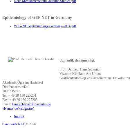
Neue Medikamente und laufende Studien.pdf
Epidemiology of GEP NET in Germany
WJG-NET-epidemiology-Germany-2014.pdf
Uzmanlik danismanligi:
Prof. Dr. med. Hans Scherübl
Vivantes Klinikum Am Urban
Gastroententoroloji ve Gastrointestinal Onkoloji´n
Akademik Ögretim Hastanesi
Dieffenbachstraße 1
10967 Berlin
Tel: + 49 30 130 225201
Fax: + 49 30 130 225205
Email:
hans.scheruebl@vivantes.de
vivantes.de/kau/gastro/
Imprint
Carcinoids NET
© 2026