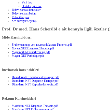
Yeni ilaç
Destek çeşitli ilaç
Tedavi sonrası kontroller
Tedavi sonrası bakım
Rehabilitasyon
Sen edebiyat seçilmiş
Prof. Dr.med. Hans Scherübl e ait konuyla ilgili özetler 
Mide Karsinoidtleri
Früherkennung-von-neuroendokrinen-Tumoren.pdf
Magen-NET-Diagnose-Therapie.pdf
Magen-NET-Früherkennung.pdf
Magen-NET-Pathologie.pdf
İncebarsak karsinoidtleri
Dünndarm-NET-Ballonenteroskopie.pdf
Dünndarm-NET-Diagnose-Therapie.pdf
Dünndarm-NET-Kapselendoskopie.pdf
Rektum Karsinoidtleri
Mastdarm-NET-Diagnose-Therapie.pdf
Mastdarm-NET-Früherkennung.pdf